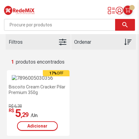
Redemix – Supermercado Online
search
Filtros
1
17%
OFF
Biscoito Cream Cracker Pilar
Premium 350g
R$ 6,38
5
R$
,29
/Un.
Adicionar