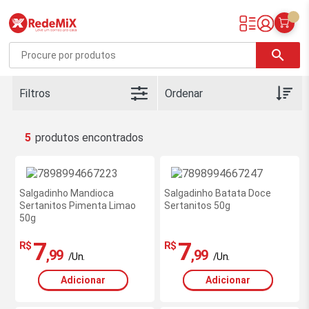
Redemix – Supermercado Online
search
Filtros
5
Salgadinho Mandioca
Salgadinho Batata Doce
Sertanitos Pimenta Limao
Sertanitos 50g
50g
7
7
R$
R$
,99
,99
/Un.
/Un.
Adicionar
Adicionar