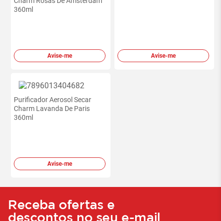
Charm Rosas De Amsterdam
360ml
Avise-me
Avise-me
Purificador Aerosol Secar
Charm Lavanda De Paris
360ml
Avise-me
Receba ofertas e
descontos no seu e-mail