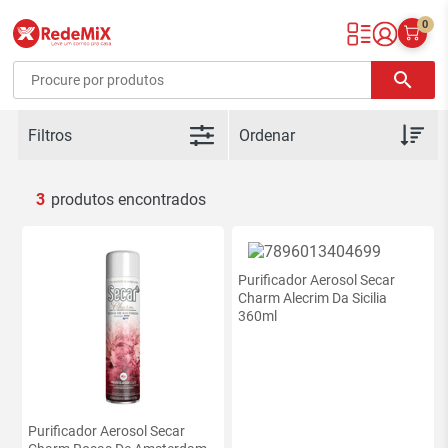
0
Redemix – Supermercado Online
search
Filtros
3
Purificador Aerosol Secar
Charm Alecrim Da Sicilia
360ml
Purificador Aerosol Secar