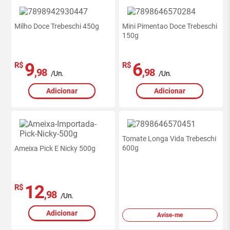
Milho Doce Trebeschi 450g
Mini Pimentao Doce Trebeschi
150g
9
6
R$
R$
,98
,98
/Un.
/Un.
Adicionar
Adicionar
Tomate Longa Vida Trebeschi
600g
Ameixa Pick E Nicky 500g
12
R$
,98
/Un.
Adicionar
Avise-me