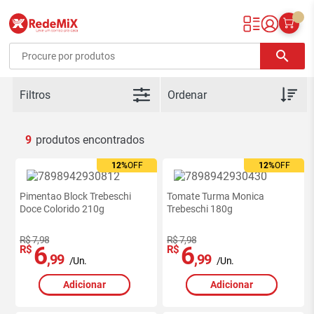
Redemix – Supermercado Online
search
Filtros
9
12%
OFF
12%
OFF
Pimentao Block Trebeschi
Tomate Turma Monica
Doce Colorido 210g
Trebeschi 180g
R$ 7,98
R$ 7,98
6
6
R$
R$
,99
,99
/Un.
/Un.
Adicionar
Adicionar