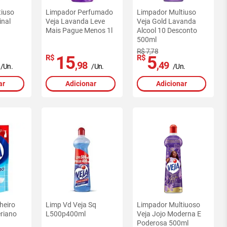
tiuso
Limpador Perfumado
Limpador Multiuso
inal
Veja Lavanda Leve
Veja Gold Lavanda
Mais Pague Menos 1l
Alcool 10 Desconto
500ml
R$ 7,78
15
5
R$
R$
,98
,49
/Un.
/Un.
/Un.
ar
Adicionar
Adicionar
heiro
Limp Vd Veja Sq
Limpador Multiuoso
eriano
L500p400ml
Veja Jojo Moderna E
Poderosa 500ml