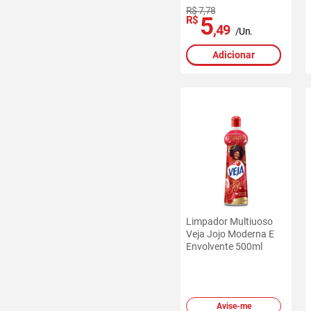
R$ 7,78
5
R$
,49
/Un.
Adicionar
Limpador Multiuoso
Veja Jojo Moderna E
Envolvente 500ml
Avise-me