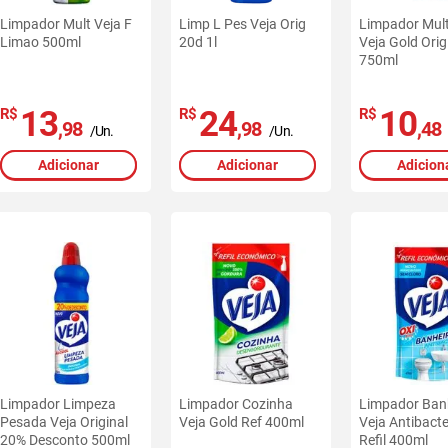
Limpador Mult Veja F
Limp L Pes Veja Orig
Limpador Mul
Limao 500ml
20d 1l
Veja Gold Orig
750ml
13
24
10
R$
R$
R$
,98
,98
,48
/Un.
/Un.
Adicionar
Adicionar
Adicion
Limpador Limpeza
Limpador Cozinha
Limpador Ban
Pesada Veja Original
Veja Gold Ref 400ml
Veja Antibact
20% Desconto 500ml
Refil 400ml