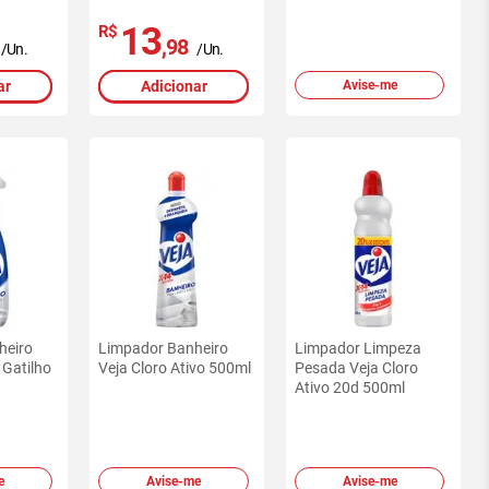
13
R$
,98
/Un.
/Un.
ar
Adicionar
Avise-me
heiro
Limpador Banheiro
Limpador Limpeza
 Gatilho
Veja Cloro Ativo 500ml
Pesada Veja Cloro
Ativo 20d 500ml
e
Avise-me
Avise-me