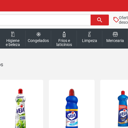
Ofer
search
desc
Higiene
Congelados
Frios e
Limpeza
Mercearia
e beleza
laticínios