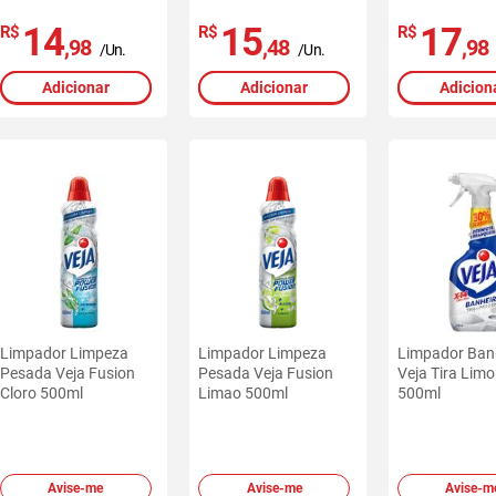
14
15
17
R$
R$
R$
,98
,48
,98
/Un.
/Un.
Adicionar
Adicionar
Adicion
Limpador Limpeza
Limpador Limpeza
Limpador Ban
Pesada Veja Fusion
Pesada Veja Fusion
Veja Tira Limo
Cloro 500ml
Limao 500ml
500ml
Avise-me
Avise-me
Avise-m