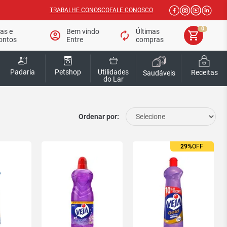
TRABALHE CONOSCO
FALE CONOSCO
0
tas e
Bem vindo
Últimas
account_circle
autorenew
shopping_cart
ontos
Entre
compras
Padaria
Petshop
Utilidades
Receitas
Saudáveis
do Lar
Ordenar por:
29%
OFF