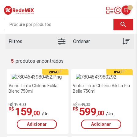
Redemix – Supermercado Online
search
Filtros
5
20%
OFF
8%
OFF
Vinho Tinto Chileno Eulila
Vinho Tinto Chileno Vik La Piu
Blend 750ml
Belle 750ml
R$ 199,00
R$ 649,00
159
599
R$
R$
,00
,00
/Un.
/Un.
Adicionar
Adicionar