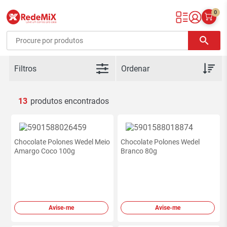
0
Redemix – Supermercado Online
search
Filtros
13
Chocolate Polones Wedel Meio
Chocolate Polones Wedel
Amargo Coco 100g
Branco 80g
Avise-me
Avise-me