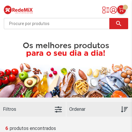
Redemix – Supermercado Online
search
Filtros
6