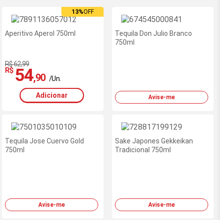
13%
13%
OFF
OFF
Aperitivo Aperol 750ml
Tequila Don Julio Branco
750ml
R$ 62,99
54
R$
,90
/Un.
Adicionar
Avise-me
Tequila Jose Cuervo Gold
Sake Japones Gekkeikan
750ml
Tradicional 750ml
Avise-me
Avise-me