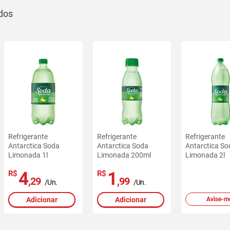
Refrigerante
Refrigerante
Refrigerante
Antarctica Soda
Antarctica Soda
Antarctica So
Limonada 1l
Limonada 200ml
Limonada 2l
4
1
R$
R$
,29
,99
/Un.
/Un.
Adicionar
Adicionar
Avise-m