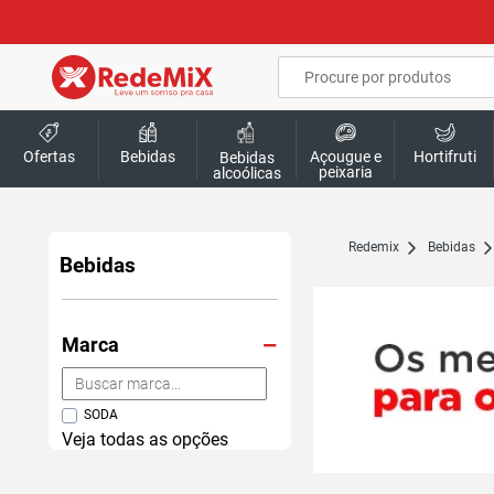
Ofertas
Bebidas
Açougue e
Hortifruti
Bebidas
peixaria
alcoólicas
redemix
Bebidas
Bebidas
Marca
SODA
Veja todas as opções