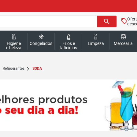
Ofer
search
desc
Higiene
Congelados
Frios e
Limpeza
Mercearia
e beleza
laticínios
Refrigerantes
SODA