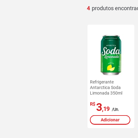
4
Refrigerante
Antarctica Soda
Limonada 350ml
3
R$
,19
/Un.
Adicionar