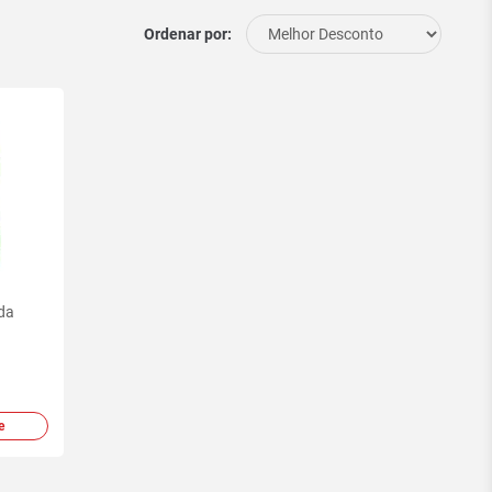
Ordenar por:
da
e