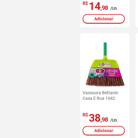
14
R$
,98
/Un.
Adicionar
Vassoura Bettanin
Casa E Rua 1642
38
R$
,98
/Un.
Adicionar