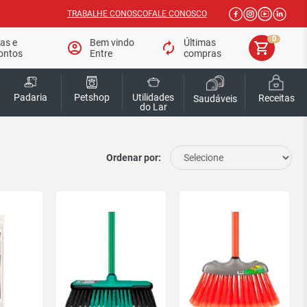
TRABALHE CONOSCO
FALE CONOSCO
0
tas e
Bem vindo
Últimas
account_circle
autorenew
shopping_cart
ontos
Entre
compras
Padaria
Petshop
Utilidades
Receitas
Saudáveis
do Lar
Ordenar por: