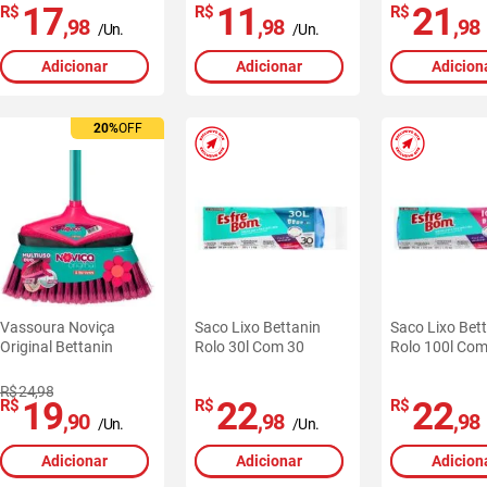
17
11
21
R$
R$
R$
,98
,98
,98
/Un.
/Un.
Adicionar
Adicionar
Adicion
20%
OFF
Ofertas
Ofertas
exclusivas
exclusivas
site
site
-
-
RedeMiX
RedeMiX
Vassoura Noviça
Saco Lixo Bettanin
Saco Lixo Bet
Original Bettanin
Rolo 30l Com 30
Rolo 100l Com
R$ 24,98
19
22
22
R$
R$
R$
,90
,98
,98
/Un.
/Un.
Adicionar
Adicionar
Adicion