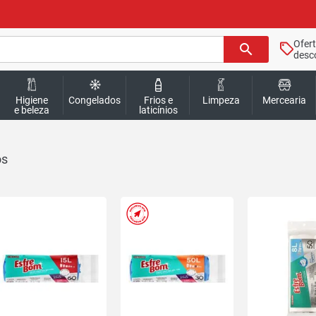
Ofer
search
desc
Higiene
Congelados
Frios e
Limpeza
Mercearia
e beleza
laticínios
Ofertas
exclusivas
site
-
RedeMiX