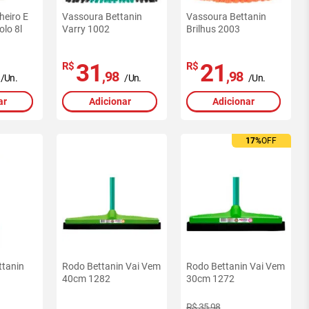
heiro E
Vassoura Bettanin
Vassoura Bettanin
olo 8l
Varry 1002
Brilhus 2003
31
21
R$
R$
,98
,98
/Un.
/Un.
/Un.
ar
Adicionar
Adicionar
17%
OFF
ttanin
Rodo Bettanin Vai Vem
Rodo Bettanin Vai Vem
40cm 1282
30cm 1272
R$ 35,98