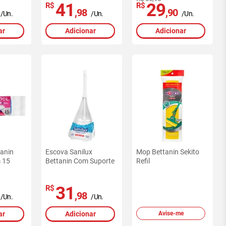
41
29
R$
R$
,98
,90
/Un.
/Un.
/Un.
ar
Adicionar
Adicionar
tanin
Escova Sanilux
Mop Bettanin Sekito
 15
Bettanin Com Suporte
Refil
31
R$
,98
/Un.
/Un.
ar
Adicionar
Avise-me