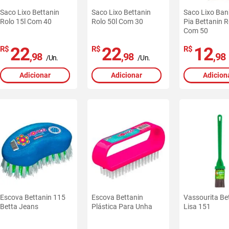
Saco Lixo Bettanin
Saco Lixo Bettanin
Saco Lixo Ban
Rolo 15l Com 40
Rolo 50l Com 30
Pia Bettanin R
Com 50
22
22
12
R$
R$
R$
,98
,98
,98
/Un.
/Un.
Adicionar
Adicionar
Adicion
Escova Bettanin 115
Escova Bettanin
Vassourita Be
Betta Jeans
Plástica Para Unha
Lisa 151