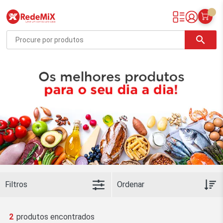
Redemix – Supermercado Online
search
Filtros
2