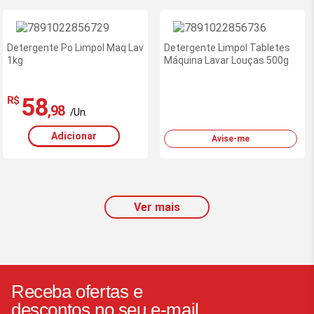
Detergente Po Limpol Maq Lav
Detergente Limpol Tabletes
1kg
Máquina Lavar Louças 500g
58
R$
,98
/Un.
Adicionar
Avise-me
Ver mais
Receba ofertas e
descontos no seu e-mail