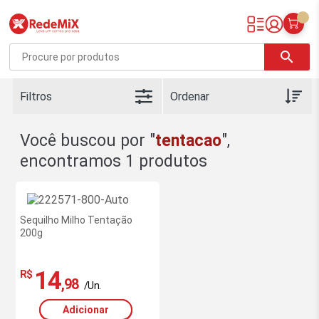
Redemix – Supermercado Online
search
Filtros
Você buscou por "
tentacao
",
encontramos 1 produtos
Sequilho Milho Tentação
200g
14
R$
,98
/Un.
Adicionar