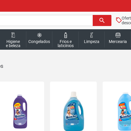
Ofer
search
desc
Higiene
Congelados
Frios e
Limpeza
Mercearia
e beleza
laticínios