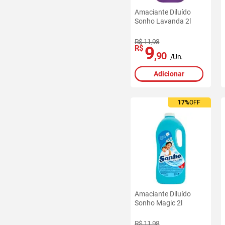
Amaciante Diluído
Sonho Lavanda 2l
R$ 11,98
9
R$
,90
/Un.
Adicionar
17%
OFF
Amaciante Diluído
Sonho Magic 2l
R$ 11,98