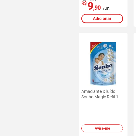
9
R$
,90
/Un.
Adicionar
Amaciante Diluído
Sonho Magic Refil 1l
Avise-me