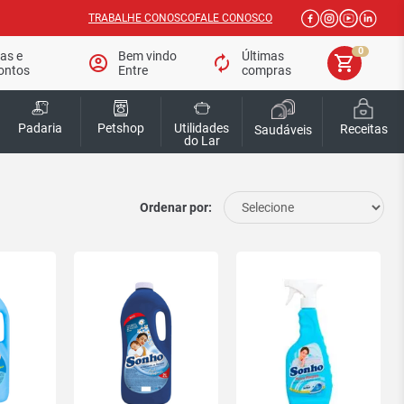
TRABALHE CONOSCO
FALE CONOSCO
0
tas e
Bem vindo
Últimas
account_circle
autorenew
shopping_cart
ontos
Entre
compras
Padaria
Petshop
Utilidades
Receitas
Saudáveis
do Lar
Ordenar por: