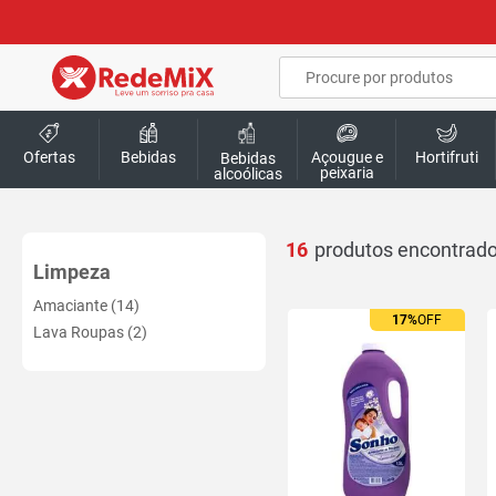
Ofertas
Bebidas
Açougue e
Hortifruti
Bebidas
peixaria
alcoólicas
16
Limpeza
Amaciante (14)
17%
OFF
Lava Roupas (2)