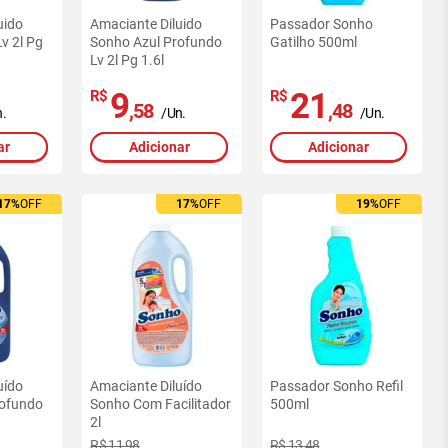
uido
Amaciante Diluido
Passador Sonho
v 2l Pg
Sonho Azul Profundo
Gatilho 500ml
Lv 2l Pg 1.6l
9
21
R$
R$
,58
,48
.
/Un.
/Un.
ar
Adicionar
Adicionar
17%
OFF
17%
OFF
19%
OFF
uído
Amaciante Diluído
Passador Sonho Refil
rofundo
Sonho Com Facilitador
500ml
2l
R$ 11,98
R$ 13,48