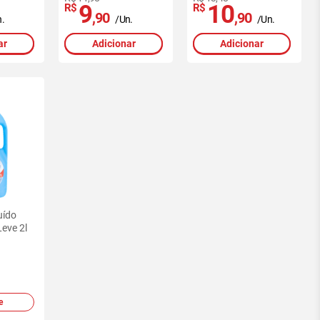
9
10
R$
R$
,90
,90
.
/Un.
/Un.
ar
Adicionar
Adicionar
uído
eve 2l
e