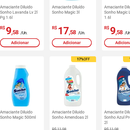
Amaciante Diluido
Amaciante Diluído
Amaciante Dil
Sonho Lavanda Lv 2l
Sonho Magic 3l
Sonho Magic L
Pg 1.6l
1.6l
9
17
9
R$
R$
R$
,58
,58
,58
/Un.
/Un.
/Un
Adicionar
Adicionar
Adicion
17%
OFF
Amaciante Diluido
Amaciante Diluido
Amaciante Dil
Sonho Magic 500ml
Sonho Amendoas 2l
Sonho Azul P
2l
R$ 11,98
R$ 11,98