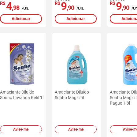
4
9
9
R$
R$
R$
,98
,90
,90
/Un.
/Un.
/Un
Adicionar
Adicionar
Adicion
Amaciante Diluído
Amaciante Diluído
Amaciante Dil
Sonho Lavanda Refil 1l
Sonho Magic 5l
Sonho Magic L
Pague 1.8l
Avise-me
Avise-me
Avise-m