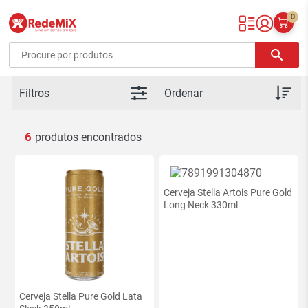
0
Redemix – Supermercado Online
search
Filtros
6
novidade
Cerveja Stella Artois Pure Gold
Long Neck 330ml
Cerveja Stella Pure Gold Lata