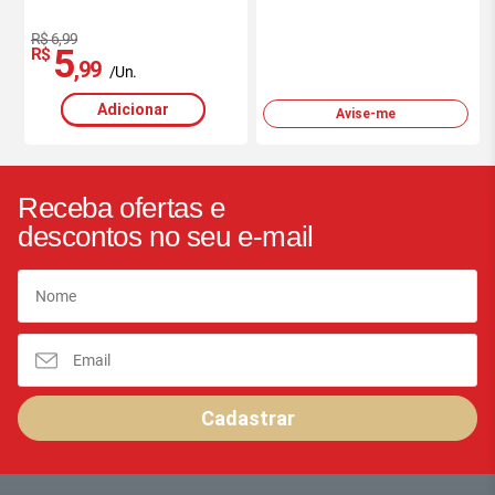
R$ 6,99
5
R$
,99
/Un.
Adicionar
Avise-me
Receba ofertas e
descontos no seu e-mail
Cadastrar